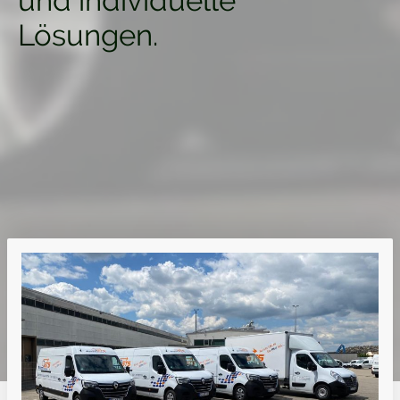
und individuelle
Lösungen.
Lorem ipsum dolor sit amet, consectetur adipiscing elit.
Nulla euismod condimentum felis vitae efficitur. Sed vel
dictum quam, at blandit leo.
Mo – Fr
09:00 am – 06:00 pm
Sa – So
Geschlossen